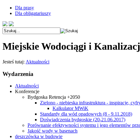
Dla prasy
Dla obligatariuszy
Miejskie Wodociągi i Kanalizac
Jesteś tutaj:
Aktualności
Wydarzenia
Aktualności
Konferencje
Bydgoska Retencja +2050
Zielono - niebieska infrastruktura - inspiracje, cyf
Kalkulator MWiK
Standardy dla wód opadowych (8 - 9.11.2018)
Doświadczenia bydgoskie (20-21.06.2017)
Porównanie efektywności systemu i jego elementów prze
Jakość wody w basenach
deszczówka w budowie