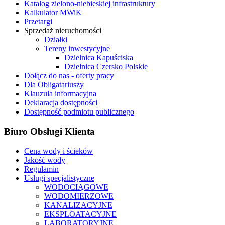
Katalog zielono-niebieskiej infrastruktury
Kalkulator MWiK
Przetargi
Sprzedaż nieruchomości
Działki
Tereny inwestycyjne
Dzielnica Kapuściska
Dzielnica Czersko Polskie
Dołącz do nas - oferty pracy
Dla Obligatariuszy
Klauzula informacyjna
Deklaracja dostępności
Dostępność podmiotu publicznego
Biuro Obsługi Klienta
Cena wody i ścieków
Jakość wody
Regulamin
Usługi specjalistyczne
WODOCIĄGOWE
WODOMIERZOWE
KANALIZACYJNE
EKSPLOATACYJNE
LABORATORYJNE