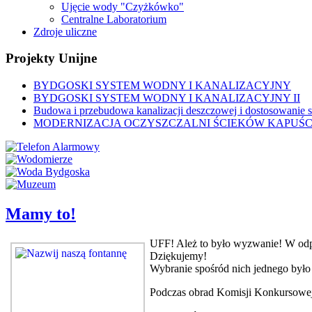
Ujęcie wody "Czyżkówko"
Centralne Laboratorium
Zdroje uliczne
Projekty Unijne
BYDGOSKI SYSTEM WODNY I KANALIZACYJNY
BYDGOSKI SYSTEM WODNY I KANALIZACYJNY II
Budowa i przebudowa kanalizacji deszczowej i dostosowanie si
MODERNIZACJA OCZYSZCZALNI ŚCIEKÓW KAPUŚCI
Mamy to!
UFF! Ależ to było wyzwanie! W odp
Dziękujemy!
Wybranie spośród nich jednego był
Podczas obrad Komisji Konkursowe