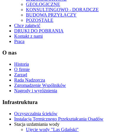
GEOLOGICZNE
KONSULTINGOWO - DORADCZE
BUDOWA PRZYŁĄCZY
POZOSTAŁE
Chcę załatwić
DRUKI DO POBRANIA
Kontakt z nami
Praca
O nas
Historia
O firmie
Zarząd
Rada Nadzorcza
Zgromadzenie Wspólników
Nagrody i wyróżnienia
Infrastruktura
Oczyszczalnia ścieków
Instalacja Termicznego Przekształcania Osadów
Stacja uzdatniania wody
Ujęcie wody "Las Gdański"