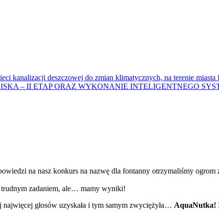
eci kanalizacji deszczowej do zmian klimatycznych, na terenie miast
SKA – II ETAP ORAZ WYKONANIE INTELIGENTNEGO SYS
owiedzi na nasz konkurs na nazwę dla fontanny otrzymaliśmy ogrom z
o trudnym zadaniem, ale… mamy wyniki!
j najwięcej głosów uzyskała i tym samym zwyciężyła…
AquaNutka!