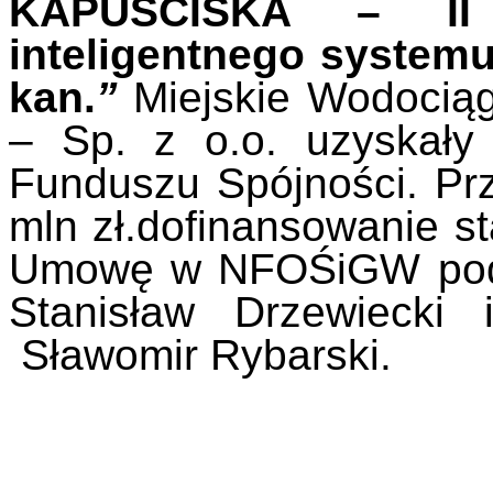
KAPUŚCISKA – II
inteligentnego systemu
kan.
”
Miejskie Wodociąg
– Sp. z o.o. uzyskały
Funduszu Spójności. Prz
mln zł.
d
ofinansowanie
s
Umowę w NFOŚiGW podp
Stanisław Drzewiecki 
Sławomir Rybarski.